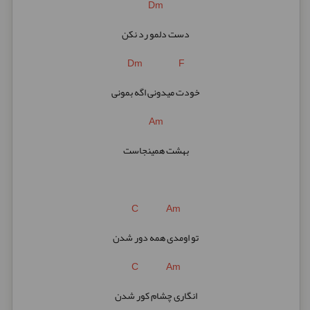
Dm
دست دلمو رد نکن
Dm F
خودت میدونی اگه بمونی
Am
بهشت همینجاست
C Am
تو اومدی همه دور شدن
C Am
انگاری چشام کور شدن