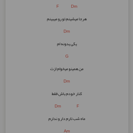
F Dm
هرجا میشینم تو رو میبینم
Dm
یکی یدونه ام
G
من همینو میخوام ازت
Dm
کنار خودم باش فقط
Dm F
ماه شب تارم دار و ندارم
Am