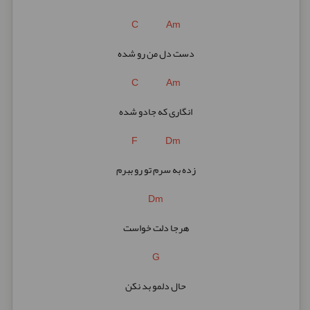
C Am
دست دل من رو شده
C Am
انگاری که جادو شده
F Dm
زده به سرم تو رو ببرم
Dm
هرجا دلت خواست
G
حال دلمو بد نکن