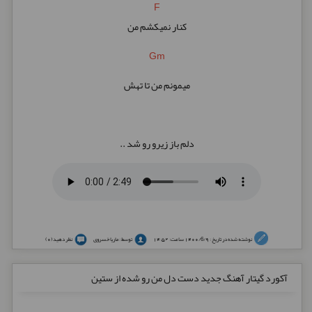
F
کنار نمیکشم من
Gm
میمونم من تا تهش
.. دلم باز زیرو رو شد
نوشته شده در تاریخ : 1400/6/9 ساعت: 14:52
توسط : ماریا خسروی
نظر دهید (0)
آکورد گیتار آهنگ جدید دست دل من رو شده از ستین