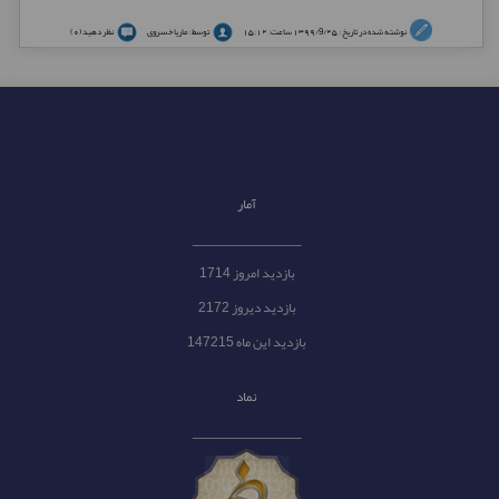
نوشته شده در تاریخ : 1399/9/25 ساعت: 15:12
توسط : ماریا خسروی
نظر دهید (0)
آمار
______________
بازدید امروز 1714
بازدید دیروز 2172
بازدید این ماه 147215
نماد
______________