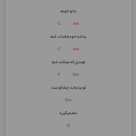
با تو خوبم
C Am
یه تنه خودم فدات شم
C Am
اومدی که مبتلات شم
F Dm
تو بیا بخند چشاتو نبند
Dm
دلم میگیره
G