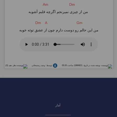
Am Dm
من از چیزی نمیرنجم اگرچه قلبم آشوبه
Dm A Gm
من این حالم رو دوست دارم چون از عشق توئه خوبه
نوشته شده در تاریخ : 1399/8/21 ساعت: 05:19
توسط : وحید رستمخانی
نظر دهید (0)
آمار
______________