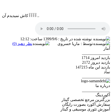
آ آ آ آ کاش نمیدیدم آن ..
نوشته شده در تاریخ : 1399/9/6 ساعت: 12:12
توسط : ماریا خسروی
نظر دهید (0)
__________
امروز 1714
دیروز 2172
ین ماه 147215
__________
ه ما
__________
ینگ
رین مرجع تخصصی گیتار
ش آکورد بصورت رایگان
 تئوری موسیقی و گیتار