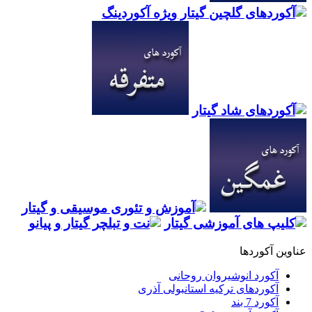
ن آکوردها
آکورد انوشیروان روحانی
آکوردهای ترکیه استانبولی آذری
آکورد 7 بند