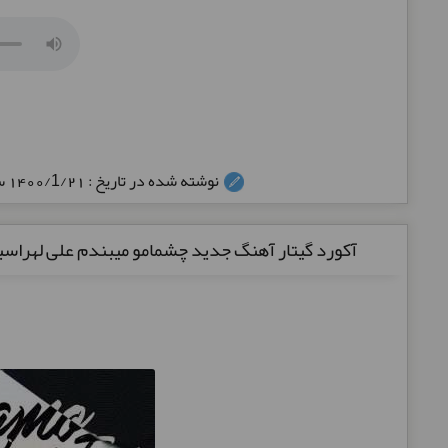
نوشته شده در تاریخ : 1400/1/21 ساعت: 02:29
آکورد گیتار آهنگ جدید چشمامو میبندم علی لهراسب