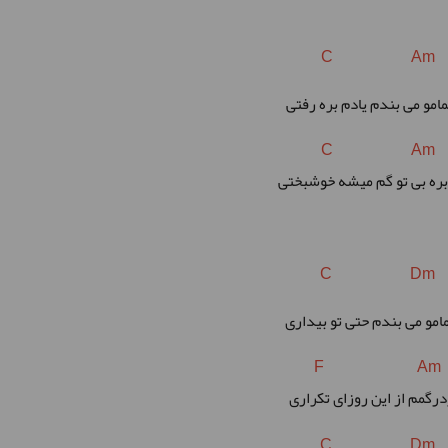
C Am
مو می بندم یادم بره رفتی
C Am
بره بی تو گم میشه خوشبختی
C Dm
مو می بندم حتی تو بیداری
F Am
رگمم از این روزای تکراری
C Dm