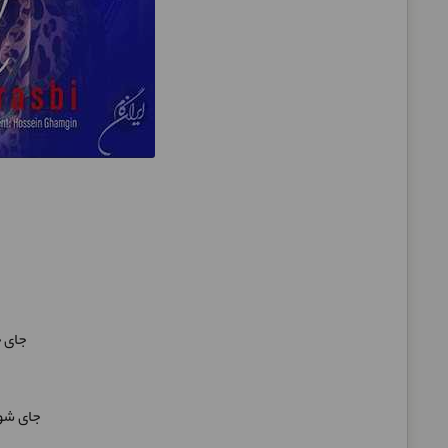
جای خالیت چه بلایی سر قلبم آورد
جای شو