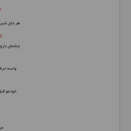
m
هر جای شهرو
F
چشمای بارون
m
واسه حرفا
خودمو قبل
.. 