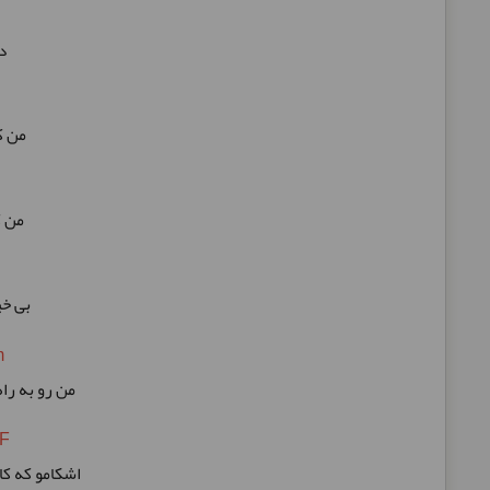
دلم ازت چه بد زخمی خورد
من ک
من ک
بی خ
m
من رو به را
F
اشکامو که کامل بریزم خوب میشه این قلب مریضم