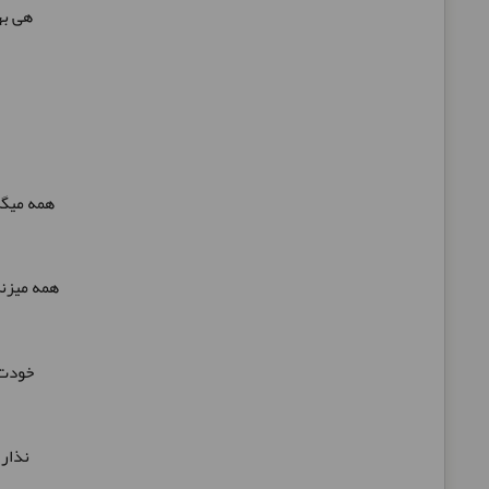
هی به
همه میگن
همه میز
خودت 
نذار 