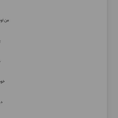
من اون
پ
ب
خود
دی